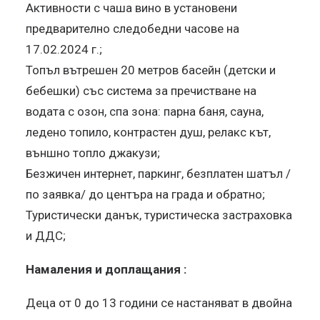
Активности с чаша вино в установени
предварително следобедни часове на
17.02.2024 г.;
Топъл вътрешен 20 метров басейн (детски и
бебешки) със система за пречистване на
водата с озон, спа зона: парна баня, сауна,
ледено топило, контрастен душ, релакс кът,
външно топло джакузи;
Безжичен интернет, паркинг, безплатен шатъл /
по заявка/ до центъра на града и обратно;
Туристически данък, туристическа застраховка
и ДДС;
Намаления и доплащания :
Деца от 0 до 13 години се настаняват в двойна