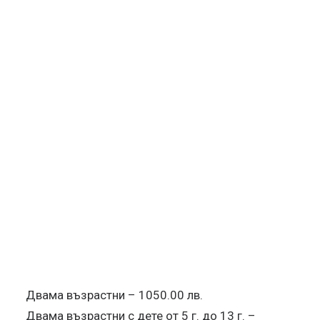
Опознайте
празнична вечеря с програма на 17.02.2024 г.,
активности по време на престоя.
РЕЗЕРВИРАЙ
Двойна стая
Двама възрастни – 840.00 лв.
Двама възрастни с дете от 5 г. до 13 г. –
English
945.00 лв.
Български
Двама възрастни и две деца от 5 г. до 13 г. –
1050.00 лв.
Апартамент
Двама възрастни – 1050.00 лв.
Двама възрастни с дете от 5 г. до 13 г. –